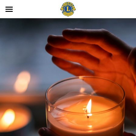
Lions Club
Projets soutenus
Médias
Agenda
Contact
Souvenirs
Members only