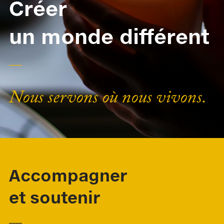
Créer
un monde différent
__
Nous servons où nous vivons.
Accompagner
et soutenir
__